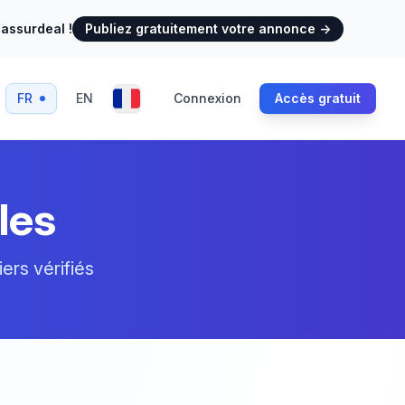
assurdeal !
Publiez gratuitement votre annonce
→
FR
EN
Connexion
Accès gratuit
les
ers vérifiés