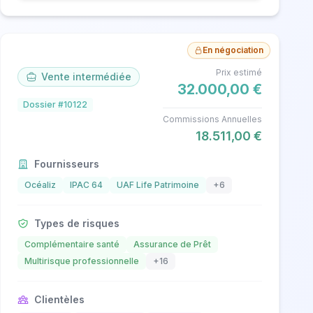
En négociation
Prix estimé
Vente intermédiée
32.000,00 €
Dossier #10122
Commissions Annuelles
18.511,00 €
Fournisseurs
Océaliz
IPAC 64
UAF Life Patrimoine
+6
Types de risques
Complémentaire santé
Assurance de Prêt
Multirisque professionnelle
+16
Clientèles