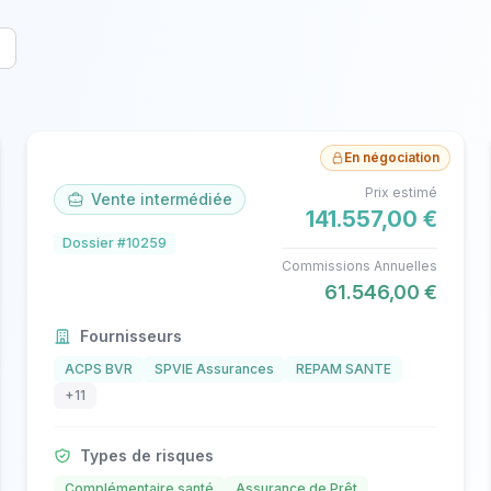
En négociation
Prix estimé
Vente intermédiée
141.557,00 €
Dossier #10259
Commissions Annuelles
61.546,00 €
Fournisseurs
ACPS BVR
SPVIE Assurances
REPAM SANTE
+11
Types de risques
Complémentaire santé
Assurance de Prêt