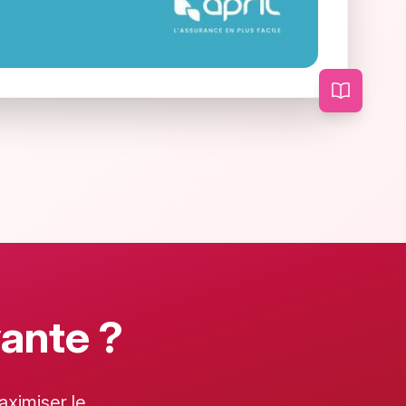
vante ?
ximiser le