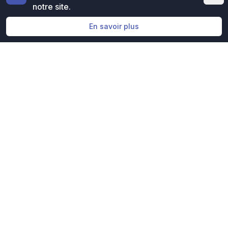
notre site.
En savoir plus
Évaluation gratuite
Obtenez une évaluation
gratuite de votre