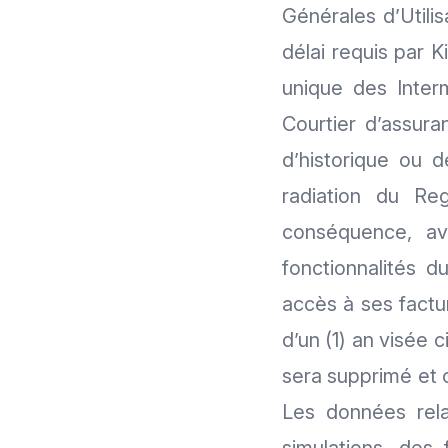
Générales d’Utili
délai requis par 
unique des Inter
Courtier d’assura
d’historique ou 
radiation du Reg
conséquence, avo
fonctionnalités d
accès à ses factu
d’un (1) an visée c
sera supprimé et c
Les données relat