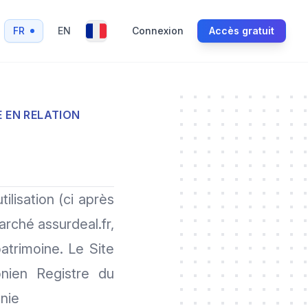
FR
EN
Connexion
Accès gratuit
E EN RELATION
lisation (ci après
arché assurdeal.fr,
atrimoine. Le Site
nien Registre du
onie