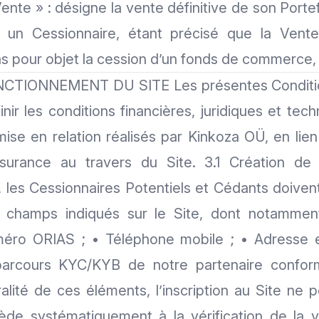
ente » : désigne la vente définitive de son Porte
un Cessionnaire, étant précisé que la Vente 
s pour objet la cession d’un fonds de commerce, n
CTIONNEMENT DU SITE Les présentes Conditio
nir les conditions financières, juridiques et tec
ise en relation réalisés par Kinkoza OÜ, en lie
assurance au travers du Site. 3.1 Création d
, les Cessionnaires Potentiels et Cédants doive
s champs indiqués sur le Site, dont notamment
méro ORIAS ; • Téléphone mobile ; • Adresse e
parcours KYC/KYB de notre partenaire confor
ralité de ces éléments, l’inscription au Site ne p
de systématiquement à la vérification de la v