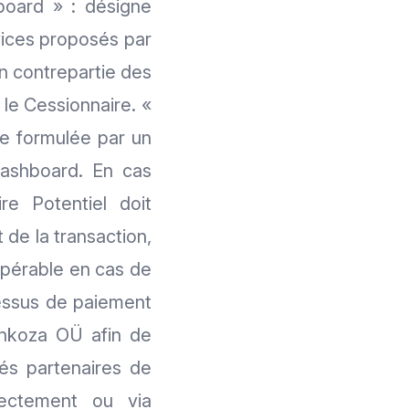
hboard » : désigne
rvices proposés par
en contrepartie des
 le Cessionnaire. «
nce formulée par un
Dashboard. En cas
re Potentiel doit
 de la transaction,
upérable en cas de
cessus de paiement
Kinkoza OÜ afin de
tés partenaires de
rectement ou via