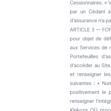
Cessionnaires. « V
par un Cédant à 
d’assurance n’a pa
ARTICLE 3 — FON
pour objet de défi
aux Services de m
Portefeuilles d’
d’accéder au Site
et renseigner le
suivantes : • Nu
positivement le 
renseigner l’intég
Kinkoza OÜ procè