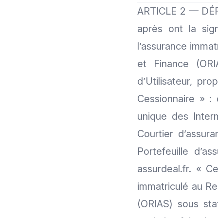
ARTICLE 2 — DÉFI
après ont la sig
l’assurance immat
et Finance (ORI
d’Utilisateur, pr
Cessionnaire » : 
unique des Inter
Courtier d’assuran
Portefeuille d’a
assurdeal.fr. « C
immatriculé au Re
(ORIAS) sous stat