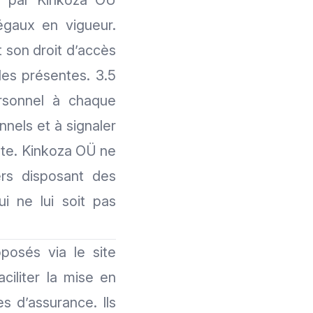
es par Kinkoza OÜ
égaux en vigueur.
t son droit d’accès
des présentes. 3.5
rsonnel à chaque
nnels et à signaler
pte. Kinkoza OÜ ne
ers disposant des
ui ne lui soit pas
sés via le site
ciliter la mise en
s d’assurance. Ils