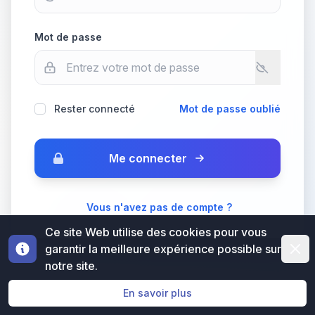
Mot de passe
Rester connecté
Mot de passe oublié
Me connecter
Vous n'avez pas de compte ?
Ce site Web utilise des cookies pour vous
Dismi
garantir la meilleure expérience possible sur
notre site.
En savoir plus