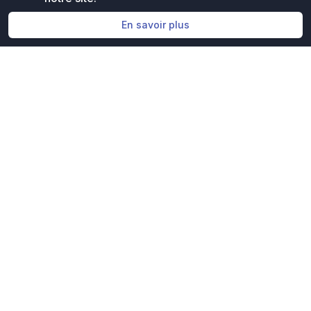
En savoir plus
Évaluation gratuite
Obtenez une évaluation
gratuite de votre
portefeuille