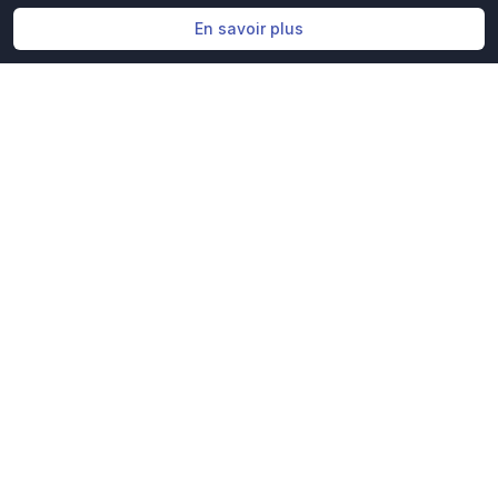
En savoir plus
Évaluation gratuite
Obtenez une évaluation
gratuite de votre
portefeuille